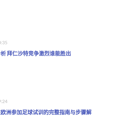
0:35
析 拜仁沙特竞争激烈谁能胜出
9:24
往欧洲参加足球试训的完整指南与步骤解