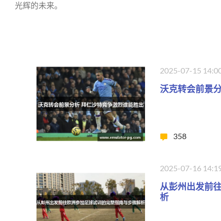
光辉的未来。
2025-07-15 14:0
沃克转会前景分
358
2025-07-16 14:1
从彭州出发前
析