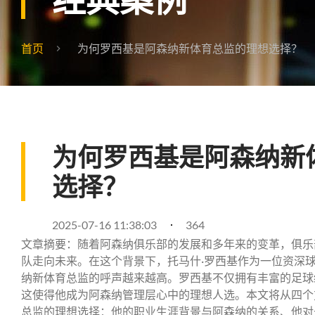
首页
为何罗西基是阿森纳新体育总监的理想选择？
为何罗西基是阿森纳新
选择？
2025-07-16 11:38:03
364
文章摘要：随着阿森纳俱乐部的发展和多年来的变革，俱乐
队走向未来。在这个背景下，托马什·罗西基作为一位资深
纳新体育总监的呼声越来越高。罗西基不仅拥有丰富的足球
这使得他成为阿森纳管理层心中的理想人选。本文将从四个
总监的理想选择：他的职业生涯背景与阿森纳的关系、他对