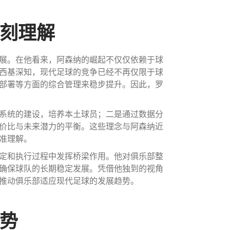
深刻理解
展。在他看来，阿森纳的崛起不仅仅依赖于球
西基深知，现代足球的竞争已经不再仅限于球
部署等方面的综合管理来稳步提升。因此，罗
系统的建设，培养本土球员；二是通过数据分
价比与未来潜力的平衡。这些理念与阿森纳近
准理解。
定和执行过程中发挥桥梁作用。他对俱乐部整
确保球队的长期稳定发展。凭借他独到的视角
推动俱乐部适应现代足球的发展趋势。
优势