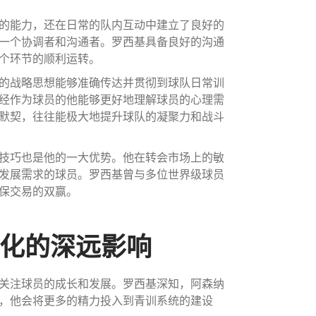
的能力，还在日常的队内互动中建立了良好的
一个协调者和沟通者。罗西基具备良好的沟通
个环节的顺利运转。
的战略思想能够准确传达并贯彻到球队日常训
经作为球员的他能够更好地理解球员的心理需
默契，往往能极大地提升球队的凝聚力和战斗
技巧也是他的一大优势。他在转会市场上的敏
发展需求的球员。罗西基曾与多位世界级球员
保交易的双赢。
文化的深远影响
关注球员的成长和发展。罗西基深知，阿森纳
，他会将更多的精力投入到青训系统的建设