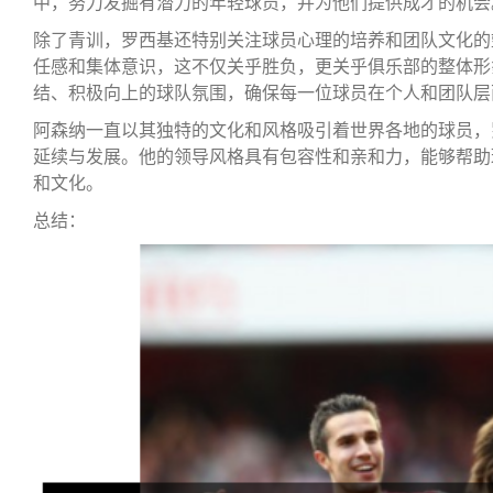
中，努力发掘有潜力的年轻球员，并为他们提供成才的机会
除了青训，罗西基还特别关注球员心理的培养和团队文化的
任感和集体意识，这不仅关乎胜负，更关乎俱乐部的整体形
结、积极向上的球队氛围，确保每一位球员在个人和团队层
阿森纳一直以其独特的文化和风格吸引着世界各地的球员，
延续与发展。他的领导风格具有包容性和亲和力，能够帮助
和文化。
总结：