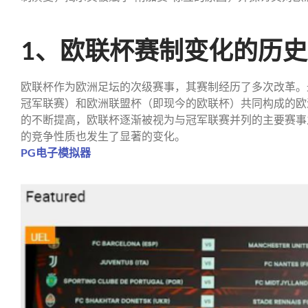
1、欧联杯赛制变化的历
欧联杯作为欧洲足坛的次级赛事，其赛制经历了多次改革。
冠军联赛）和欧洲联盟杯（即现今的欧联杯）共同构成的欧
的不断提高，欧联杯逐渐被视为与冠军联赛并列的主要赛事
的竞争性质也发生了显著的变化。
PG电子模拟器