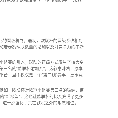
变化的晋级机制。最初，欧联杯的晋级系统相对
随着参赛球队数量的增加以及对竞争力的不断
小组赛的引入，球队的晋级方式发生了较大变
第三名的“欧联杯附加赛”。这就意味着，原本
平台，且不仅仅是一个“第二线”赛事，更承载
例如，欧联杯对欧冠小组赛第三名的吸纳，使
的“新希望”，这也让欧联杯的比赛充满了更多
”，进一步强化了其在欧冠之外的附属地位。