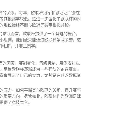
级杯的关系。每年，欧联杯冠军和欧冠冠军会在
等其他赛事较低。这进一步强化了欧联杯的附
的地位始终不能与欧冠等赛事相提并论。
名的球队而言，欧联杯提供了一个备选的舞台，
小组赛，他们便只能通过欧联杯争取荣誉。这
附加”，并非主赛事。
方面的因素。赛制变化、晋级机制、赛季安排以
。尽管欧联杯逐渐成为一些强队的备选赛事，
赛事展示了自己的实力，尤其是在缺乏欧冠资
的压力。如何平衡其与欧冠的关系，提升赛事
的重要方向。尽管如此，欧联杯作为欧洲足球
提供了竞技舞台。