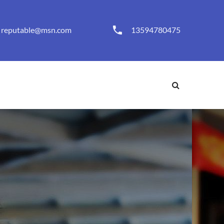
reputable@msn.com
13594780475