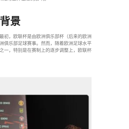
史背景
最初，欧联杯是由欧洲俱乐部杯（后来的欧洲
洲俱乐部足球赛事。然而，随着欧洲足球水平
之一，特别是在赛制上的逐步调整上，欧联杯