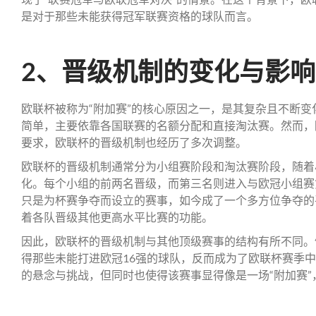
是对于那些未能获得冠军联赛资格的球队而言。
2、晋级机制的变化与影响
欧联杯被称为“附加赛”的核心原因之一，是其复杂且不断
简单，主要依靠各国联赛的名额分配和直接淘汰赛。然而，
要求，欧联杯的晋级机制也经历了多次调整。
欧联杯的晋级机制通常分为小组赛阶段和淘汰赛阶段，随着
化。每个小组的前两名晋级，而第三名则进入与欧冠小组赛
只是为杯赛争夺而设立的赛事，如今成了一个多方位争夺的
着各队晋级其他更高水平比赛的功能。
因此，欧联杯的晋级机制与其他顶级赛事的结构有所不同。
得那些未能打进欧冠16强的球队，反而成为了欧联杯赛季中
的悬念与挑战，但同时也使得该赛事显得像是一场“附加赛