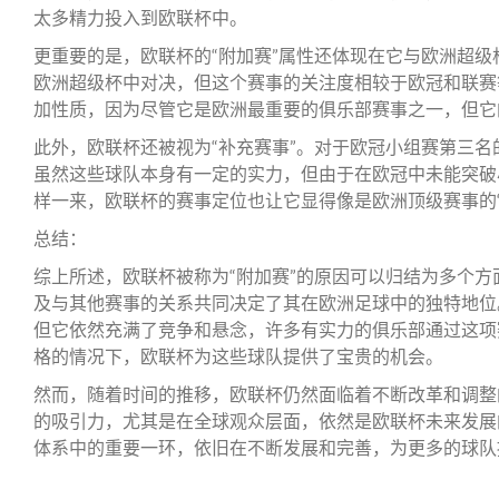
太多精力投入到欧联杯中。
更重要的是，欧联杯的“附加赛”属性还体现在它与欧洲超
欧洲超级杯中对决，但这个赛事的关注度相较于欧冠和联赛
加性质，因为尽管它是欧洲最重要的俱乐部赛事之一，但它
此外，欧联杯还被视为“补充赛事”。对于欧冠小组赛第三
虽然这些球队本身有一定的实力，但由于在欧冠中未能突破
样一来，欧联杯的赛事定位也让它显得像是欧洲顶级赛事的“
总结：
综上所述，欧联杯被称为“附加赛”的原因可以归结为多个
及与其他赛事的关系共同决定了其在欧洲足球中的独特地位
但它依然充满了竞争和悬念，许多有实力的俱乐部通过这项
格的情况下，欧联杯为这些球队提供了宝贵的机会。
然而，随着时间的推移，欧联杯仍然面临着不断改革和调整
的吸引力，尤其是在全球观众层面，依然是欧联杯未来发展
体系中的重要一环，依旧在不断发展和完善，为更多的球队